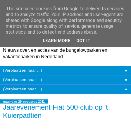
This site uses cookies from Google to deliver its services
and to analyze traffic. Your IP address and user-agent are
shared with Google along with performance and security
metrics to ensure quality of service, generate usage
statistics, and to detect and address abuse.
LEARN MORE
GOT IT
Nieuws over, en acties van de bungalowparken en
vakantieparken in Nederland
▼
▼
▼
maandag 29 augustus 2011
Jaarevenement Fiat 500-club op 't
Kuierpadtien