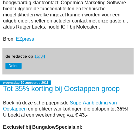
hoogwaardig klantcontact. Copernica Marketing Software
biedt uitgebreide functionaliteiten en technische
mogelijkheden welke ingezet kunnen worden voor een
uitgebreider, sneller en actueler contact met onze gasten.’,
aldus Rutger Lueks, hoofd ICT bij Molecaten.
Bron:
EZpress
de redactie
op
15:34
Delen
woensdag 10 augustus 2011
Tot 35% korting bij Oostappen groep
Boek nú deze scherpgeprijsde
SuperAanbieding van
Oostappen
en profiteer van kortingen die oplopen tot
35%
!
U boekt al een weekend weg v.a.
€ 43,-
Exclusief bij BungalowSpecials.nl
: