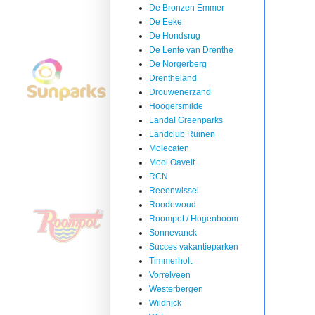
De Bronzen Emmer
De Eeke
De Hondsrug
De Lente van Drenthe
De Norgerberg
Drentheland
Drouwenerzand
Hoogersmilde
Landal Greenparks
Landclub Ruinen
Molecaten
Mooi Oavelt
RCN
Reeenwissel
Roodewoud
Roompot / Hogenboom
Sonnevanck
Succes vakantieparken
Timmerholt
Vorrelveen
Westerbergen
Wildrijck