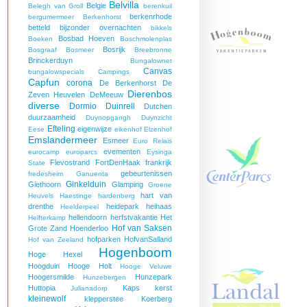
Belvilla
Belgie
Belegh van Groll
berenkuil
berkenrhode
bergumermeer
Berkenhorst
betteld
bijzonder overnachten
bikkels
Bosbad Hoeven
Boeken
Boschmolenplas
Bosrijk
Bosgraaf
Bosmeer
Breebronne
Brinckerduyn
Bungalownet
Canvas
bungalowspecials
Campings
Capfun
corona
De Berkenhorst
De
Dierenbos
Zeven Heuvelen
DeMeeuw
diverse
Dormio
Duinrell
Dutchen
duurzaamheid
Duynopgangh
Duynzicht
Efteling
eigenwijze
Eese
eikenhof
Elzenhof
Emslandermeer
Esmeer
Euro Relais
evementen
eurocamp
europarcs
Eysinga
Flevostrand
FortDenHaak
frankrijk
State
gebeurtenissen
fredesheim
Ganuenta
Ginkelduin
Giethoorn
Glamping
Groene
hart van
Heuvels
Haestinge
hardenberg
drenthe
heidepark
heihaas
Heelderpeel
hellendoorn
herfstvakantie
Het
Helfterkamp
Hof van Saksen
Grote Zand
Hoenderloo
hofparken
HofvanSalland
Hof van Zeeland
Hogenboom
Hoge Hexel
Hoogduin
Hooge Holt
Hooge Veluwe
Hoogersmilde
Hunzepark
Hunzebergen
Huttopia
Kaps
kerst
Julianadorp
kleinewolf
klepperstee
Koerberg