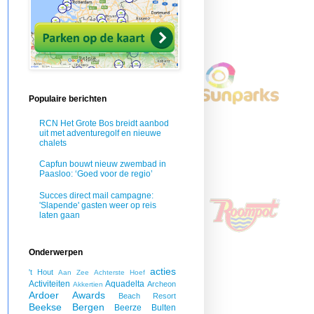
Populaire berichten
RCN Het Grote Bos breidt aanbod
uit met adventuregolf en nieuwe
chalets
Capfun bouwt nieuw zwembad in
Paasloo: ‘Goed voor de regio’
Succes direct mail campagne:
'Slapende' gasten weer op reis
laten gaan
Onderwerpen
acties
't Hout
Aan Zee
Achterste Hoef
Activiteiten
Aquadelta
Archeon
Akkertien
Ardoer
Awards
Beach Resort
Beekse Bergen
Beerze Bulten