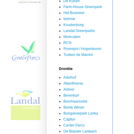
De Kuilart
Farm-House Greenpark
Het Bosmeer
Iselmar
Koudenburg
Landal Greenparks
Molecaten
RCN
Roompot / Hogenboom
Tusken de Marren
Drenthe
Adelhof
Alberthoeve
Ardoer
Berenkuil
Boerhaarsveld
Bonte Wever
Bungalowpark Lanka
Capfun
Center Parcs
De Blauwe Lantaarn