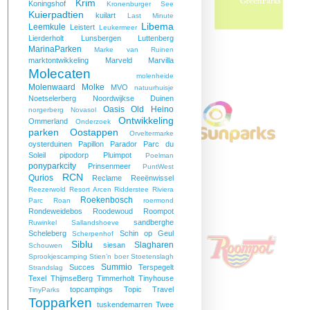
Krim
Koningshof
Kronenburger See
Kuierpadtien
kuilart
Last Minute
Libema
Leemkule
Leistert
Leukermeer
Lierderholt
Lunsbergen
Luttenberg
MarinaParken
Marke van Ruinen
marktontwikkeling
Marveld
Marvilla
Molecaten
molenheide
Molenwaard
Molke
MVO
natuurhuisje
Noetselerberg
Noordwijkse Duinen
Oasis
Old Heino
norgerberg
Novasol
Ontwikkeling
Ommerland
Onderzoek
parken
Oostappen
Orveltermarke
oysterduinen
Papillon
Parador
Parc du
Soleil
pipodorp
Pluimpot
Poelman
ponyparkcity
Prinsenmeer
PuntWest
RCN
Qurios
Reclame
Reeënwissel
Reezerwold
Resort Arcen
Ridderstee
Riviera
Roekenbosch
Parc
Roan
roermond
Rondeweidebos
Roodewoud
Roompot
sandberghe
Ruwinkel
Sallandshoeve
Scheleberg
Schin op Geul
Scherpenhof
Siblu
Slagharen
siesan
Schouwen
Sprookjescamping
Stien’n boer
Stoetenslagh
Summio
Succes
Terspegelt
Strandslag
Texel
ThijmseBerg
Timmerholt
Tinyhouse
topcampings
Topic Travel
TinyParks
Topparken
tuskendemarren
Twee