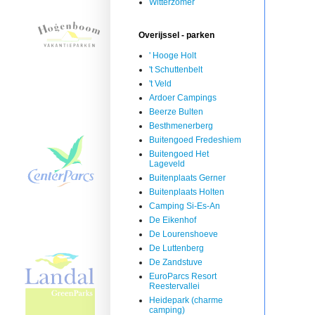
Witterzomer
Overijssel - parken
' Hooge Holt
't Schuttenbelt
't Veld
Ardoer Campings
Beerze Bulten
Besthmenerberg
Buitengoed Fredeshiem
Buitengoed Het
Lageveld
Buitenplaats Gerner
Buitenplaats Holten
Camping Si-Es-An
De Eikenhof
De Lourenshoeve
De Luttenberg
De Zandstuve
EuroParcs Resort
Reestervallei
Heidepark (charme
camping)