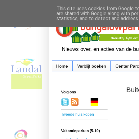
This site uses cookies from Google to 
are shared with Google along with per
statistics, and to detect and address
Nieuws over, en acties van de b
Home
Verblijf boeken
Center Par
Buit
Volg ons
.
. . .
.
. .
Tweede huis kopen
Vakantieparken (5-10)