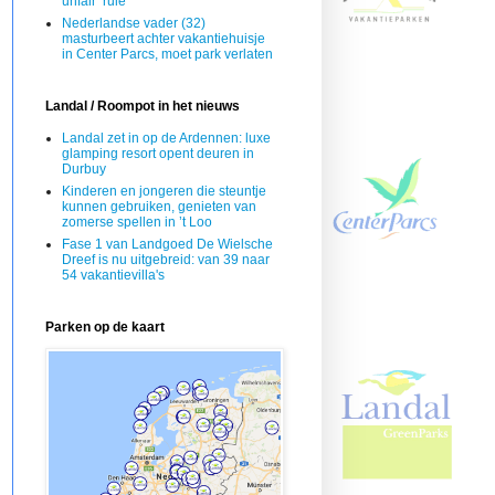
unfair’ rule
Nederlandse vader (32)
masturbeert achter vakantiehuisje
in Center Parcs, moet park verlaten
Landal / Roompot in het nieuws
Landal zet in op de Ardennen: luxe
glamping resort opent deuren in
Durbuy
Kinderen en jongeren die steuntje
kunnen gebruiken, genieten van
zomerse spellen in ’t Loo
Fase 1 van Landgoed De Wielsche
Dreef is nu uitgebreid: van 39 naar
54 vakantievilla's
Parken op de kaart