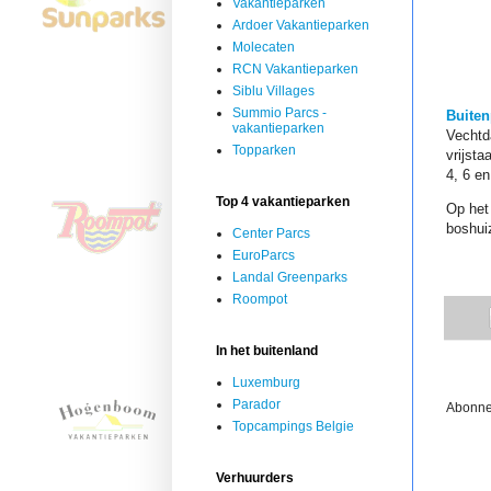
Vakantieparken
Ardoer Vakantieparken
Molecaten
RCN Vakantieparken
Siblu Villages
Summio Parcs -
Buiten
vakantieparken
Vechtd
Topparken
vrijst
4, 6 e
Top 4 vakantieparken
Op he
boshuiz
Center Parcs
EuroParcs
Landal Greenparks
Roompot
In het buitenland
Luxemburg
Parador
Abonne
Topcampings Belgie
Verhuurders