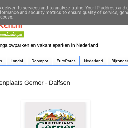
deliver its services and to analyze traffic. Your IP address and
formance and security metrics to ensure quality of service, ge
 abuse.
ungalowparken en vakantieparken in Nederland
cs
Landal
Roompot
EuroParcs
Nederland
Bijzonde
enplaats Gerner - Dalfsen