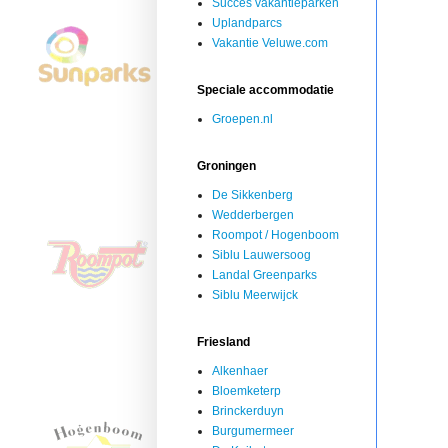
Succes vakantieparken
Uplandparcs
Vakantie Veluwe.com
Speciale accommodatie
Groepen.nl
Groningen
De Sikkenberg
Wedderbergen
Roompot / Hogenboom
Siblu Lauwersoog
Landal Greenparks
Siblu Meerwijck
Friesland
Alkenhaer
Bloemketerp
Brinckerduyn
Burgumermeer