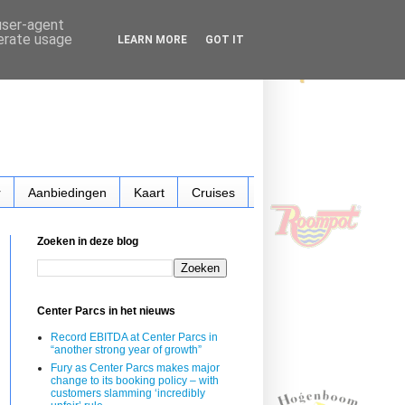
 user-agent
nerate usage
LEARN MORE
GOT IT
r
Aanbiedingen
Kaart
Cruises
Zoeken in deze blog
Center Parcs in het nieuws
Record EBITDA at Center Parcs in
“another strong year of growth”
Fury as Center Parcs makes major
change to its booking policy – with
customers slamming ‘incredibly