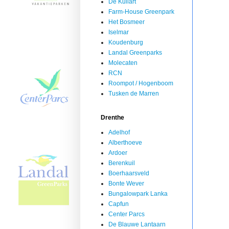
De Kuilart
Farm-House Greenpark
Het Bosmeer
Iselmar
Koudenburg
Landal Greenparks
Molecaten
RCN
Roompot / Hogenboom
Tusken de Marren
Drenthe
Adelhof
Alberthoeve
Ardoer
Berenkuil
Boerhaarsveld
Bonte Wever
Bungalowpark Lanka
Capfun
Center Parcs
De Blauwe Lantaarn