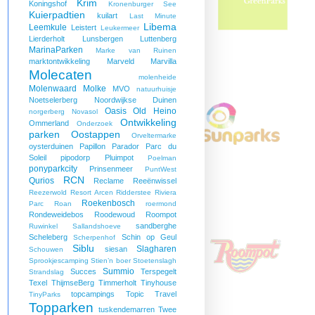
Krim
Koningshof
Kronenburger See
Kuierpadtien
kuilart
Last Minute
Libema
Leemkule
Leistert
Leukermeer
Lierderholt
Lunsbergen
Luttenberg
MarinaParken
Marke van Ruinen
marktontwikkeling
Marveld
Marvilla
Molecaten
molenheide
Molenwaard
Molke
MVO
natuurhuisje
Noetselerberg
Noordwijkse Duinen
Oasis
Old Heino
norgerberg
Novasol
Ontwikkeling
Ommerland
Onderzoek
parken
Oostappen
Orveltermarke
oysterduinen
Papillon
Parador
Parc du
Soleil
pipodorp
Pluimpot
Poelman
ponyparkcity
Prinsenmeer
PuntWest
RCN
Qurios
Reclame
Reeënwissel
Reezerwold
Resort Arcen
Ridderstee
Riviera
Roekenbosch
Parc
Roan
roermond
Rondeweidebos
Roodewoud
Roompot
sandberghe
Ruwinkel
Sallandshoeve
Scheleberg
Schin op Geul
Scherpenhof
Siblu
Slagharen
siesan
Schouwen
Sprookjescamping
Stien’n boer
Stoetenslagh
Summio
Succes
Terspegelt
Strandslag
Texel
ThijmseBerg
Timmerholt
Tinyhouse
topcampings
Topic Travel
TinyParks
Topparken
tuskendemarren
Twee