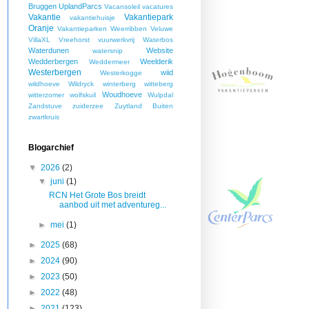
Bruggen
UplandParcs
Vacansoleil
vacatures
Vakantie
Vakantiepark
vakantiehuisje
Oranje
Vakantieparken Weerribben
Veluwe
VillaXL
Vreehorst
vuurwerkvrij
Waterbos
Waterdunen
Website
watersnip
Wedderbergen
Weelderik
Weddermeer
Westerbergen
wiid
Westerkogge
wildhoeve
Wildryck
winterberg
witteberg
Woudhoeve
witterzomer
wolfskuil
Wulpdal
Zandstuve
zuiderzee
Zuytland Buiten
zwartkruis
Blogarchief
▼
2026
(2)
▼
juni
(1)
RCN Het Grote Bos breidt
aanbod uit met adventureg...
►
mei
(1)
►
2025
(68)
►
2024
(90)
►
2023
(50)
►
2022
(48)
►
2021
(123)