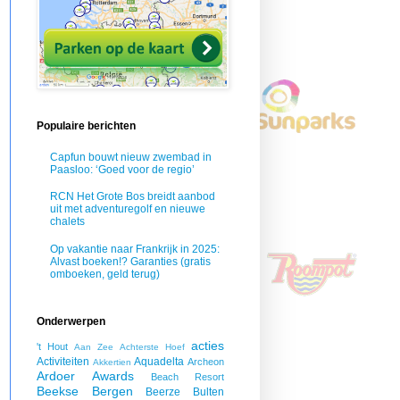
Populaire berichten
Capfun bouwt nieuw zwembad in
Paasloo: ‘Goed voor de regio’
RCN Het Grote Bos breidt aanbod
uit met adventuregolf en nieuwe
chalets
Op vakantie naar Frankrijk in 2025:
Alvast boeken!? Garanties (gratis
omboeken, geld terug)
Onderwerpen
acties
't Hout
Aan Zee
Achterste Hoef
Activiteiten
Aquadelta
Archeon
Akkertien
Ardoer
Awards
Beach Resort
Beekse Bergen
Beerze Bulten