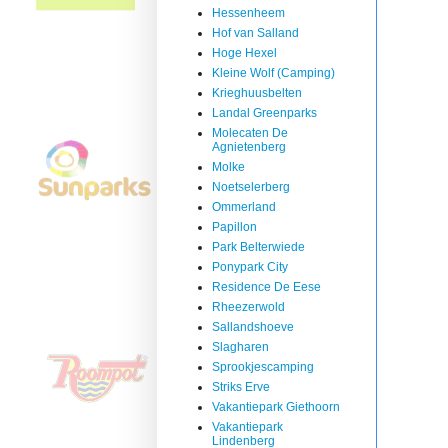
Hessenheem
Hof van Salland
Hoge Hexel
Kleine Wolf (Camping)
Krieghuusbelten
Landal Greenparks
Molecaten De
Agnietenberg
Molke
Noetselerberg
Ommerland
Papillon
Park Belterwiede
Ponypark City
Residence De Eese
Rheezerwold
Sallandshoeve
Slagharen
Sprookjescamping
Striks Erve
Vakantiepark Giethoorn
Vakantiepark
Lindenberg