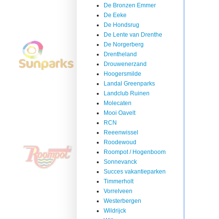
De Bronzen Emmer
De Eeke
De Hondsrug
De Lente van Drenthe
De Norgerberg
Drentheland
Drouwenerzand
Hoogersmilde
Landal Greenparks
Landclub Ruinen
Molecaten
Mooi Oavelt
RCN
Reeenwissel
Roodewoud
Roompot / Hogenboom
Sonnevanck
Succes vakantieparken
Timmerholt
Vorrelveen
Westerbergen
Wildrijck