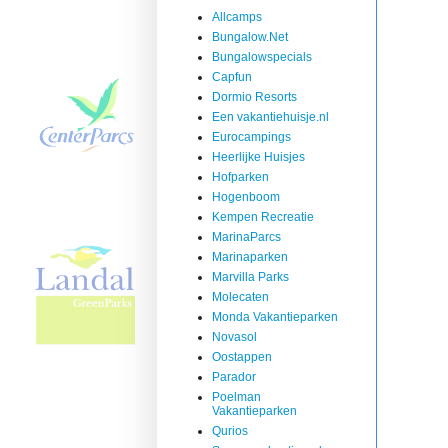
Allcamps
Bungalow.Net
Bungalowspecials
Capfun
Dormio Resorts
Een vakantiehuisje.nl
Eurocampings
Heerlijke Huisjes
Hofparken
Hogenboom
Kempen Recreatie
MarinaParcs
Marinaparken
Marvilla Parks
Molecaten
Monda Vakantieparken
Novasol
Oostappen
Parador
Poelman
Vakantieparken
Qurios