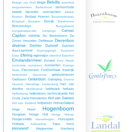
Belvilla
Belgie
Belegh van Groll
berenkuil
berkenrhode
bergumermeer
Berkenhorst
betteld
bijzonder overnachten
bikkels
Bosbad Hoeven
Boeken
Boschmolenplas
Bosrijk
Bosgraaf
Bosmeer
Breebronne
Brinckerduyn
Bungalownet
Canvas
bungalowspecials
Campings
Capfun
corona
De Berkenhorst
De
Dierenbos
Zeven Heuvelen
DeMeeuw
diverse
Dormio
Duinrell
Dutchen
duurzaamheid
Duynopgangh
Duynzicht
Efteling
eigenwijze
Eese
eikenhof
Elzenhof
Emslandermeer
Esmeer
Euro Relais
evementen
eurocamp
europarcs
Eysinga
Flevostrand
FortDenHaak
frankrijk
State
gebeurtenissen
fredesheim
Ganuenta
Ginkelduin
Giethoorn
Glamping
Groene
hart van
Heuvels
Haestinge
hardenberg
drenthe
heidepark
heihaas
Heelderpeel
hellendoorn
herfstvakantie
Het
Helfterkamp
Hof van Saksen
Grote Zand
Hoenderloo
hofparken
HofvanSalland
Hof van Zeeland
Hogenboom
Hoge Hexel
Hoogduin
Hooge Holt
Hooge Veluwe
Hoogersmilde
Hunzepark
Hunzebergen
Huttopia
Kaps
kerst
Julianadorp
kleinewolf
klepperstee
Koerberg