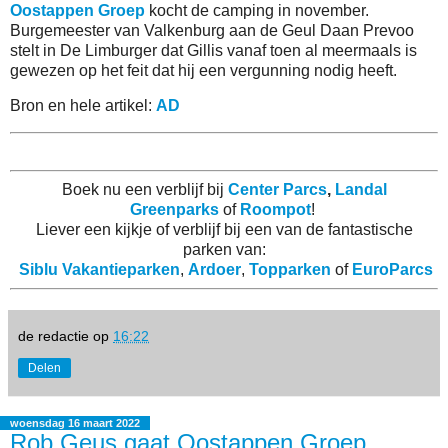
Oostappen Groep
kocht de camping in november.
Burgemeester van Valkenburg aan de Geul Daan Prevoo
stelt in De Limburger dat Gillis vanaf toen al meermaals is
gewezen op het feit dat hij een vergunning nodig heeft.
Bron en hele artikel:
AD
Boek nu een verblijf bij
Center Parcs
,
Landal
Greenparks
of
Roompot
!
Liever een kijkje of verblijf bij een van de fantastische
parken van:
Siblu Vakantieparken
,
Ardoer
,
Topparken
of
EuroParcs
de redactie
op
16:22
Delen
woensdag 16 maart 2022
Rob Geus gaat Oostappen Groep