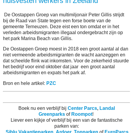
huisvesten werkers in Zeeland
De Oostappen Groep van multimiljonair Peter Gillis strijdt
bij de Raad van State tegen een forse boete van de
gemeente Terneuzen. Deze eist een ton omdat er in het
verleden arbeidsmigranten illegaal ondergebracht zijn op
het park Marina Beach van Gillis.
De Oostappen Groep moest in 2018 een groot aantal al dan
niet vermeende arbeidsmigranten de wacht aanzeggen en
dat scheelde flink wat inkomsten. Voor de zekerheid stuurde
het bedrijf voor eind oktober dat jaar een groot aantal
arbeidsmigranten en expats het park af.
Bron en hele artikel:
PZC
Boek nu een verblijf bij
Center Parcs
,
Landal
Greenparks
of
Roompot
!
Liever een kijkje of verblijf bij een van de fantastische
parken van:
Siblu Vakantieparken
,
Ardoer
,
Topparken
of
EuroParcs