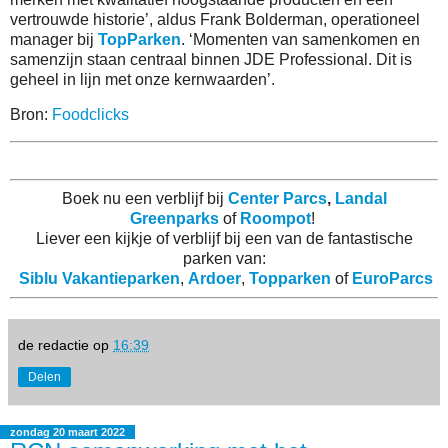
vertrouwde historie’, aldus Frank Bolderman, operationeel
manager bij
TopParken
. ‘Momenten van samenkomen en
samenzijn staan centraal binnen JDE Professional. Dit is
geheel in lijn met onze kernwaarden’.
Bron:
Foodclicks
Boek nu een verblijf bij
Center Parcs
,
Landal
Greenparks
of
Roompot
!
Liever een kijkje of verblijf bij een van de fantastische
parken van:
Siblu Vakantieparken
,
Ardoer
,
Topparken
of
EuroParcs
de redactie
op
16:39
Delen
zondag 20 maart 2022