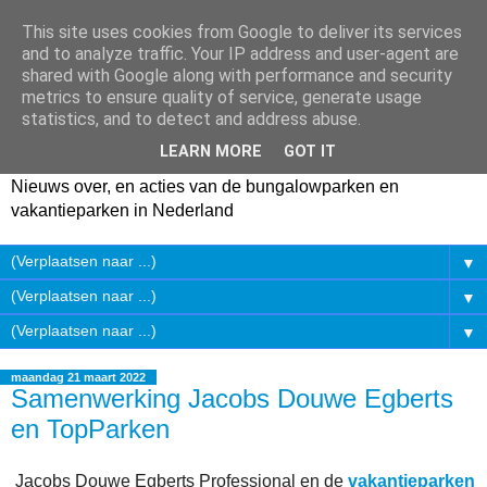
This site uses cookies from Google to deliver its services
and to analyze traffic. Your IP address and user-agent are
shared with Google along with performance and security
metrics to ensure quality of service, generate usage
statistics, and to detect and address abuse.
LEARN MORE
GOT IT
Nieuws over, en acties van de bungalowparken en
vakantieparken in Nederland
▼
▼
▼
maandag 21 maart 2022
Samenwerking Jacobs Douwe Egberts
en TopParken
Jacobs Douwe Egberts Professional en de
vakantieparken