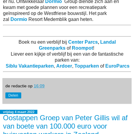
er nu. Ontwikkelaar
Dormio
Group diende zich aan en
kwam met goede plannen voor een recreatiepark
geïnspireerd op de Westfriese bouwstijl. Het park
zal
Dormio
Resort Medemblik gaan heten.
Boek nu een verblijf bij
Center Parcs
,
Landal
Greenparks
of
Roompot
!
Liever een kijkje of verblijf bij een van de fantastische
parken van:
Siblu Vakantieparken
,
Ardoer
,
Topparken
of
EuroParcs
de redactie
op
16:09
Delen
vrijdag 4 maart 2022
Oostappen Groep van Peter Gillis wil af
van boete van 100.000 euro voor