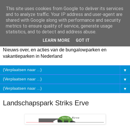
This site uses cookies from Google to deliver its services
and to analyze traffic. Your IP address and user-agent are
shared with Google along with performance and security
metrics to ensure quality of service, generate usage
statistics, and to detect and address abuse.
LEARN MORE
GOT IT
Nieuws over, en acties van de bungalowparken en
vakantieparken in Nederland
▼
▼
▼
Landschapspark Striks Erve