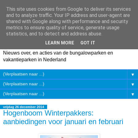
This site uses cookies from Google to deliver its services
and to analyze traffic. Your IP address and user-agent are
shared with Google along with performance and security
metrics to ensure quality of service, generate usage
statistics, and to detect and address abuse.
LEARN MORE
GOT IT
Nieuws over, en acties van de bungalowparken en
vakantieparken in Nederland
▼
▼
▼
vrijdag 26 december 2014
Hogenboom Winterpakkers:
aanbiedingen voor januari en februari