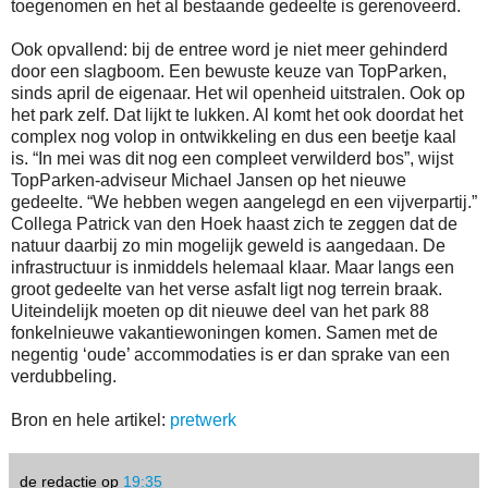
toegenomen en het al bestaande gedeelte is gerenoveerd.
Ook opvallend: bij de entree word je niet meer gehinderd
door een slagboom. Een bewuste keuze van TopParken,
sinds april de eigenaar. Het wil openheid uitstralen. Ook op
het park zelf. Dat lijkt te lukken. Al komt het ook doordat het
complex nog volop in ontwikkeling en dus een beetje kaal
is. “In mei was dit nog een compleet verwilderd bos”, wijst
TopParken-adviseur Michael Jansen op het nieuwe
gedeelte. “We hebben wegen aangelegd en een vijverpartij.”
Collega Patrick van den Hoek haast zich te zeggen dat de
natuur daarbij zo min mogelijk geweld is aangedaan. De
infrastructuur is inmiddels helemaal klaar. Maar langs een
groot gedeelte van het verse asfalt ligt nog terrein braak.
Uiteindelijk moeten op dit nieuwe deel van het park 88
fonkelnieuwe vakantiewoningen komen. Samen met de
negentig ‘oude’ accommodaties is er dan sprake van een
verdubbeling.
Bron en hele artikel:
pretwerk
de redactie
op
19:35