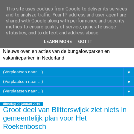
This site uses cookies from Google to deliver its services
and to analyze traffic. Your IP address and user-agent are
shared with Google along with performance and security
metrics to ensure quality of service, generate usage
statistics, and to detect and address abuse.
LEARN MORE
GOT IT
Nieuws over, en acties van de bungalowparken en
vakantieparken in Nederland
▼
▼
▼
dinsdag 29 januari 2019
Groot deel van Blitterswijck ziet niets in
gemeentelijk plan voor Het
Roekenbosch