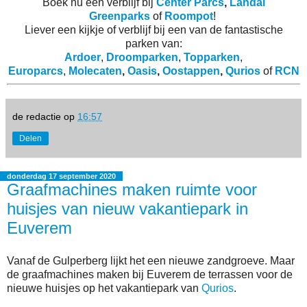
Boek nu een verblijf bij
Center Parcs
,
Landal
Greenparks
of
Roompot
!
Liever een kijkje of verblijf bij een van de fantastische
parken van:
Ardoer
,
Droomparken
,
Topparken
,
Europarcs
,
Molecaten
,
Oasis
,
Oostappen
,
Qurios
of
RCN
de redactie
op
16:57
Delen
donderdag 17 september 2020
Graafmachines maken ruimte voor
huisjes van nieuw vakantiepark in
Euverem
Vanaf de Gulperberg lijkt het een nieuwe zandgroeve. Maar
de graafmachines maken bij Euverem de terrassen voor de
nieuwe huisjes op het vakantiepark van
Qurios
.