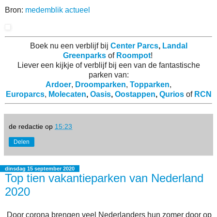
Bron:
medemblik actueel
Boek nu een verblijf bij
Center Parcs
,
Landal
Greenparks
of
Roompot
!
Liever een kijkje of verblijf bij een van de fantastische
parken van:
Ardoer
,
Droomparken
,
Topparken
,
Europarcs
,
Molecaten
,
Oasis
,
Oostappen
,
Qurios
of
RCN
de redactie
op
15:23
Delen
dinsdag 15 september 2020
Top tien vakantieparken van Nederland
2020
Door corona brengen veel Nederlanders hun zomer door op