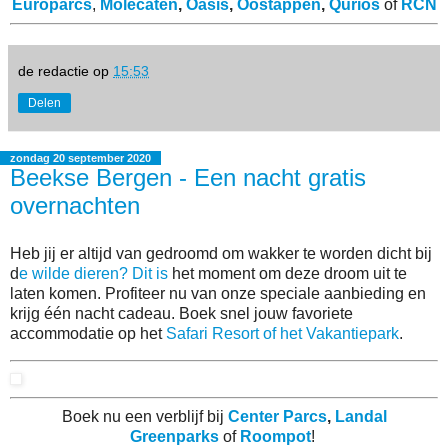
Europarcs
,
Molecaten
,
Oasis
,
Oostappen
,
Qurios
of
RCN
de redactie
op
15:53
Delen
zondag 20 september 2020
Beekse Bergen - Een nacht gratis
overnachten
Heb jij er altijd van gedroomd om wakker te worden dicht bij
d
e wilde dieren? Dit is
het moment om deze droom uit te
laten komen. Profiteer nu van onze speciale aanbieding en
krijg één nacht cadeau. Boek snel jouw favoriete
accommodatie op het
Safari Resort of het Vakantiepark
.
Boek nu een verblijf bij
Center Parcs
,
Landal
Greenparks
of
Roompot
!