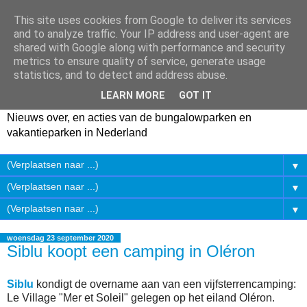
This site uses cookies from Google to deliver its services
and to analyze traffic. Your IP address and user-agent are
shared with Google along with performance and security
metrics to ensure quality of service, generate usage
statistics, and to detect and address abuse.
LEARN MORE
GOT IT
Nieuws over, en acties van de bungalowparken en
vakantieparken in Nederland
▼
▼
▼
woensdag 23 september 2020
Siblu koopt een camping in Oléron
Siblu
kondigt de overname aan van een vijfsterrencamping:
Le Village "Mer et Soleil" gelegen op het eiland Oléron.