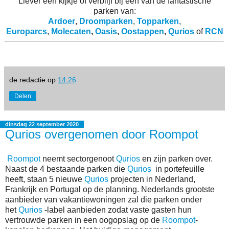
Liever een kijkje of verblijf bij een van de fantastische
parken van:
Ardoer
,
Droomparken
,
Topparken
,
Europarcs
,
Molecaten
,
Oasis
,
Oostappen
,
Qurios
of
RCN
de redactie
op
14:26
Delen
dinsdag 22 september 2020
Qurios overgenomen door Roompot
Roompot
neemt sectorgenoot
Qurios
en zijn parken over.
Naast de 4 bestaande parken die
Qurios
in portefeuille
heeft, staan 5 nieuwe
Qurios
projecten in Nederland,
Frankrijk en Portugal op de planning. Nederlands grootste
aanbieder van vakantiewoningen zal die parken onder
het
Qurios
-label aanbieden zodat vaste gasten hun
vertrouwde parken in een oogopslag op de
Roompot
-