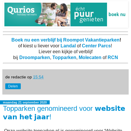
Boek nu een verblijf bij Roompot Vakantieparken
!
of kiest u liever voor
Landal
of
Center Parcs
!
Liever een kijkje of verblijf
bij
Droomparken
,
Topparken
,
Molecaten
of
RCN
de redactie
op
15:54
Delen
maandag 21 september 2020
Topparken genomineerd voor 𝘄𝗲𝗯𝘀𝗶𝘁𝗲
𝘃𝗮𝗻 𝗵𝗲𝘁 𝗷𝗮𝗮𝗿!
Onze website topparken.nl is genomineerd voor ‘Website