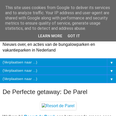
This site uses cookies from Google to deliver its services
and to analyze traffic. Your IP address and user-agent are
shared with Google along with performance and security
metrics to ensure quality of service, generate usage
statistics, and to detect and address abuse.
LEARN MORE
GOT IT
Nieuws over, en acties van de bungalowparken en
vakantieparken in Nederland
▼
▼
▼
De Perfecte getaway: De Parel