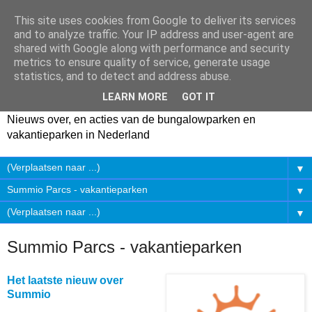
This site uses cookies from Google to deliver its services
and to analyze traffic. Your IP address and user-agent are
shared with Google along with performance and security
metrics to ensure quality of service, generate usage
statistics, and to detect and address abuse.
LEARN MORE
GOT IT
Nieuws over, en acties van de bungalowparken en
vakantieparken in Nederland
▼
▼
▼
Summio Parcs - vakantieparken
Het laatste nieuw over
Summio