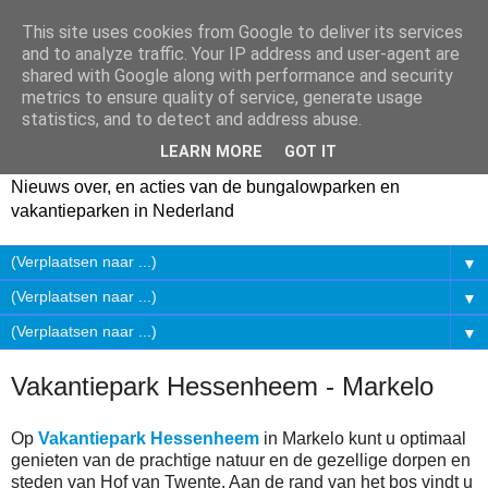
This site uses cookies from Google to deliver its services
and to analyze traffic. Your IP address and user-agent are
shared with Google along with performance and security
metrics to ensure quality of service, generate usage
statistics, and to detect and address abuse.
LEARN MORE
GOT IT
Nieuws over, en acties van de bungalowparken en
vakantieparken in Nederland
▼
▼
▼
Vakantiepark Hessenheem - Markelo
Op
Vakantiepark Hessenheem
in Markelo kunt u optimaal
genieten van de prachtige natuur en de gezellige dorpen en
steden van Hof van Twente. Aan de rand van het bos vindt u