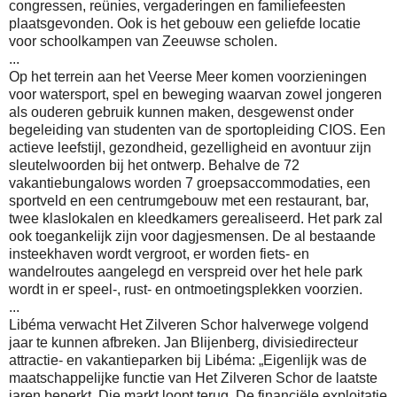
congressen, reünies, vergaderingen en familiefeesten
plaatsgevonden. Ook is het gebouw een geliefde locatie
voor schoolkampen van Zeeuwse scholen.
...
Op het terrein aan het Veerse Meer komen voorzieningen
voor watersport, spel en beweging waarvan zowel jongeren
als ouderen gebruik kunnen maken, desgewenst onder
begeleiding van studenten van de sportopleiding CIOS. Een
actieve leefstijl, gezondheid, gezelligheid en avontuur zijn
sleutelwoorden bij het ontwerp. Behalve de 72
vakantiebungalows worden 7 groepsaccommodaties, een
sportveld en een centrumgebouw met een restaurant, bar,
twee klaslokalen en kleedkamers gerealiseerd. Het park zal
ook toegankelijk zijn voor dagjesmensen. De al bestaande
insteekhaven wordt vergroot, er worden fiets- en
wandelroutes aangelegd en verspreid over het hele park
wordt in er speel-, rust- en ontmoetingsplekken voorzien.
...
Libéma verwacht Het Zilveren Schor halverwege volgend
jaar te kunnen afbreken. Jan Blijenberg, divisiedirecteur
attractie- en vakantieparken bij Libéma: „Eigenlijk was de
maatschappelijke functie van Het Zilveren Schor de laatste
jaren beperkt. Die markt loopt terug. De financiële exploitatie