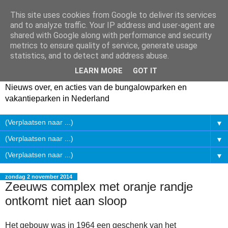
This site uses cookies from Google to deliver its services
and to analyze traffic. Your IP address and user-agent are
shared with Google along with performance and security
metrics to ensure quality of service, generate usage
statistics, and to detect and address abuse.
LEARN MORE
GOT IT
Nieuws over, en acties van de bungalowparken en
vakantieparken in Nederland
▼
▼
▼
zondag 2 november 2014
Zeeuws complex met oranje randje
ontkomt niet aan sloop
Het gebouw was in 1964 een geschenk van het