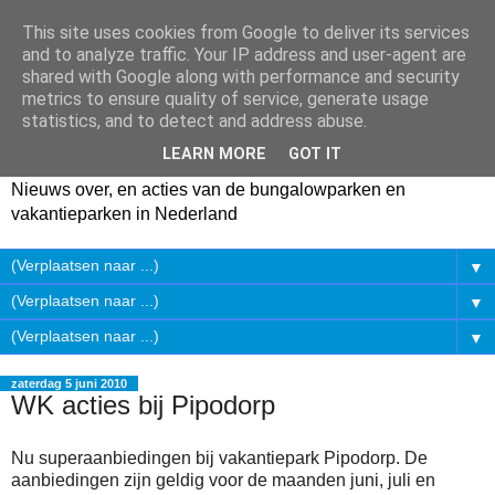
This site uses cookies from Google to deliver its services
and to analyze traffic. Your IP address and user-agent are
shared with Google along with performance and security
metrics to ensure quality of service, generate usage
statistics, and to detect and address abuse.
LEARN MORE
GOT IT
Nieuws over, en acties van de bungalowparken en
vakantieparken in Nederland
▼
▼
▼
zaterdag 5 juni 2010
WK acties bij Pipodorp
Nu superaanbiedingen bij vakantiepark Pipodorp. De
aanbiedingen zijn geldig voor de maanden juni, juli en