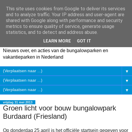
This site uses cookies from Google to deliver its services
and to analyze traffic. Your IP address and user-agent are
shared with Google along with performance and security
metrics to ensure quality of service, generate usage
statistics, and to detect and address abuse.
LEARN MORE
GOT IT
Nieuws over, en acties van de bungalowparken en
vakantieparken in Nederland
▼
▼
▼
vrijdag 31 mei 2013
Groen licht voor bouw bungalowpark
Burdaard (Friesland)
Op donderdag 25 april is het officiële startsein gegeven voor