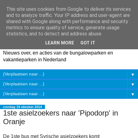
This site uses cookies from Google to deliver its services
and to analyze traffic. Your IP address and user-agent are
shared with Google along with performance and security
metrics to ensure quality of service, generate usage
statistics, and to detect and address abuse.
LEARN MORE
GOT IT
Nieuws over, en acties van de bungalowparken en
vakantieparken in Nederland
▼
▼
▼
zondag 19 oktober 2014
1ste asielzoekers naar 'Pipodorp' in
Oranje
De 1ste bus met Syrische asielzoekers komt