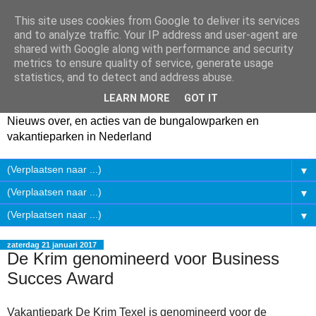
This site uses cookies from Google to deliver its services
and to analyze traffic. Your IP address and user-agent are
shared with Google along with performance and security
metrics to ensure quality of service, generate usage
statistics, and to detect and address abuse.
LEARN MORE
GOT IT
Nieuws over, en acties van de bungalowparken en
vakantieparken in Nederland
▼
▼
▼
zaterdag 21 januari 2017
De Krim genomineerd voor Business
Succes Award
Vakantiepark De Krim Texel is genomineerd voor de