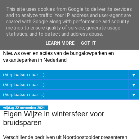
This site uses cookies from Google to deliver its services
and to analyze traffic. Your IP address and user-agent are
shared with Google along with performance and security
metrics to ensure quality of service, generate usage
statistics, and to detect and address abuse.
LEARN MORE
GOT IT
Nieuws over, en acties van de bungalowparken en
vakantieparken in Nederland
▼
▼
▼
vrijdag 22 november 2024
Eigen Wijze in wintersfeer voor
bruidsparen
Verschillende bedrijven uit Noordoostpolder presenteren