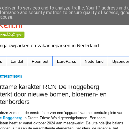
deliver its services and to analyze traffic. Your IP address and
formance and security metrics to ensure quality of service, ge
 abuse.
ungalowparken en vakantieparken in Nederland
cs
Landal
Roompot
EuroParcs
Nederland
Bijzonde
g 23 juli 2025
rzame karakter RCN De Roggeberg
sterkt door nieuwe bomen, bloemen- en
ntenborders
deze zomer is de eerste fase van een ‘upgrade’ van het centrale plein van
e Roggeberg
in Drents-Friese Wold gereedgekomen. Een team
listen heeft er vanaf oktober 2024 aan meegewerkt. De uiteindelijke balans
onden is tussen de verschillende elementen: het plein, de receptie, het