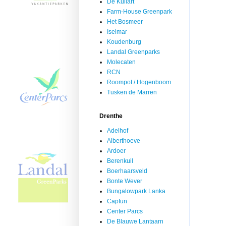
De Kuilart
Farm-House Greenpark
Het Bosmeer
Iselmar
Koudenburg
Landal Greenparks
Molecaten
RCN
Roompot / Hogenboom
Tusken de Marren
Drenthe
Adelhof
Alberthoeve
Ardoer
Berenkuil
Boerhaarsveld
Bonte Wever
Bungalowpark Lanka
Capfun
Center Parcs
De Blauwe Lantaarn