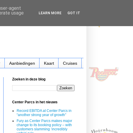
 user-agent
nerate usage
LEARN MORE
GOT IT
r
Aanbiedingen
Kaart
Cruises
Zoeken in deze blog
Center Parcs in het nieuws
Record EBITDA at Center Parcs in
“another strong year of growth”
Fury as Center Parcs makes major
change to its booking policy – with
customers slamming ‘incredibly