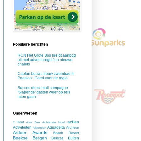
Populaire berichten
RCN Het Grote Bos breidt aanbod
uit met adventuregolf en nieuwe
chalets
Capfun bouwt nieuw zwembad in
Paasloo: ‘Goed voor de regio’
Succes direct mail campagne:
'Slapende' gasten weer op reis
laten gaan
Onderwerpen
acties
't Hout
Aan Zee
Achterste Hoef
Activiteiten
Aquadelta
Archeon
Akkertien
Ardoer
Awards
Beach Resort
Beekse Bergen
Beerze Bulten