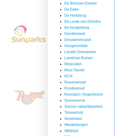
De Bronzen Emmer
De Eeke
De Hondsrug
De Lente van Drenthe
De Norgerberg
Drentheland
Drouwenerzand
Hoogersmilde
Landal Greenparks
Landclub Ruinen
Molecaten
Mooi Oavelt
RCN
Reeenwissel
Roodewoud
Roompot / Hogenboom
Sonnevanck
Succes vakantieparken
Timmerholt
Vorrelveen
Westerbergen
Wildrijck