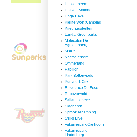
Hessenheem
Hof van Salland
Hoge Hexel
Kleine Wolf (Camping)
Krieghuusbelten
Landal Greenparks
Molecaten De
Agnietenberg
Molke
Noetselerberg
Ommerland
Papillon
Park Belterwiede
Ponypark City
Residence De Eese
Rheezerwold
Sallandshoeve
Slagharen
Sprookjescamping
Striks Erve
Vakantiepark Giethoorn
Vakantiepark
Lindenberg