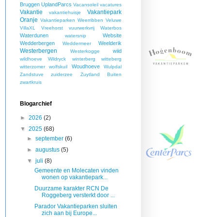
Bruggen
UplandParcs
Vacansoleil
vacatures
Vakantie
Vakantiepark
vakantiehuisje
Oranje
Vakantieparken Weerribben
Veluwe
VillaXL
Vreehorst
vuurwerkvrij
Waterbos
Waterdunen
Website
watersnip
Wedderbergen
Weelderik
Weddermeer
Westerbergen
wiid
Westerkogge
wildhoeve
Wildryck
winterberg
witteberg
Woudhoeve
witterzomer
wolfskuil
Wulpdal
Zandstuve
zuiderzee
Zuytland Buiten
zwartkruis
Blogarchief
►
2026
(2)
▼
2025
(68)
►
september
(6)
►
augustus
(5)
▼
juli
(8)
Gemeente en Molecaten vinden
wonen op vakantiepark...
Duurzame karakter RCN De
Roggeberg versterkt door ...
Parador Vakantieparken sluiten
zich aan bij Europe...