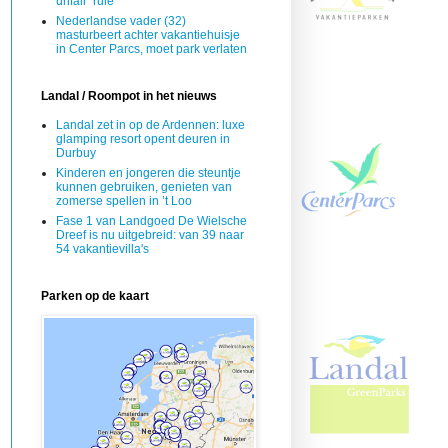
unfair’ rule
Nederlandse vader (32)
masturbeert achter vakantiehuisje
in Center Parcs, moet park verlaten
Landal / Roompot in het nieuws
Landal zet in op de Ardennen: luxe
glamping resort opent deuren in
Durbuy
Kinderen en jongeren die steuntje
kunnen gebruiken, genieten van
zomerse spellen in ’t Loo
Fase 1 van Landgoed De Wielsche
Dreef is nu uitgebreid: van 39 naar
54 vakantievilla's
Parken op de kaart