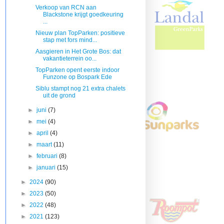
Verkoop van RCN aan
Blackstone krijgt goedkeuring
...
Nieuw plan TopParken: positieve
stap met fors mind...
Aasgieren in Het Grote Bos: dat
vakantieterrein oo...
TopParken opent eerste indoor
Funzone op Bospark Ede
Siblu stampt nog 21 extra chalets
uit de grond
►
juni
(7)
►
mei
(4)
►
april
(4)
►
maart
(11)
►
februari
(8)
►
januari
(15)
►
2024
(90)
►
2023
(50)
►
2022
(48)
►
2021
(123)