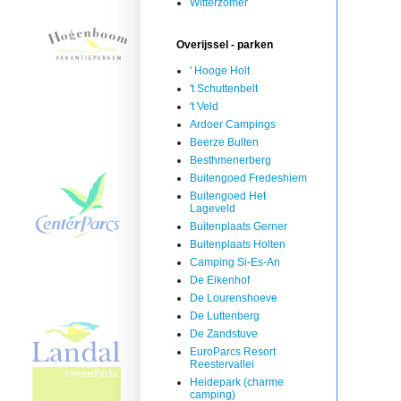
Witterzomer
Overijssel - parken
' Hooge Holt
't Schuttenbelt
't Veld
Ardoer Campings
Beerze Bulten
Besthmenerberg
Buitengoed Fredeshiem
Buitengoed Het
Lageveld
Buitenplaats Gerner
Buitenplaats Holten
Camping Si-Es-An
De Eikenhof
De Lourenshoeve
De Luttenberg
De Zandstuve
EuroParcs Resort
Reestervallei
Heidepark (charme
camping)