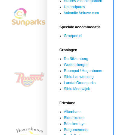
Succes vakantieparken
Uplandparcs
Vakantie Veluwe.com
Speciale accommodatie
Groepen.nl
Groningen
De Sikkenberg
Wedderbergen
Roompot / Hogenboom
Siblu Lauwersoog
Landal Greenparks
Siblu Meerwijck
Friesland
Alkenhaer
Bloemketerp
Brinckerduyn
Burgumermeer