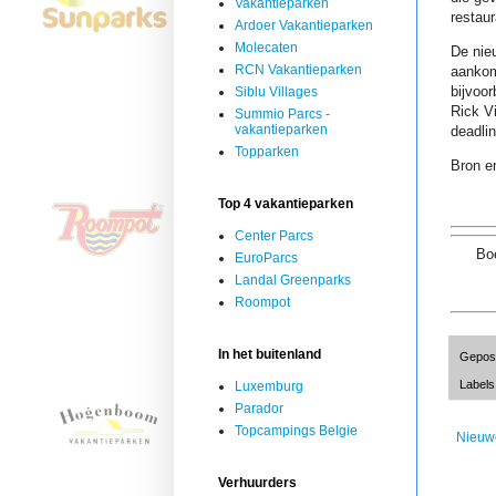
Vakantieparken
restau
Ardoer Vakantieparken
Molecaten
De nie
RCN Vakantieparken
aankom
bijvoo
Siblu Villages
Rick V
Summio Parcs -
vakantieparken
deadlin
Topparken
Bron en
Top 4 vakantieparken
Center Parcs
Boe
EuroParcs
Landal Greenparks
Roompot
In het buitenland
Gepos
Labels
Luxemburg
Parador
Topcampings Belgie
Nieuw
Verhuurders