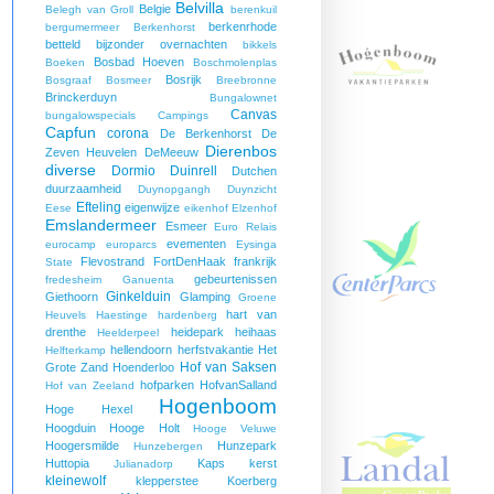
Belvilla
Belgie
Belegh van Groll
berenkuil
berkenrhode
bergumermeer
Berkenhorst
betteld
bijzonder overnachten
bikkels
Bosbad Hoeven
Boeken
Boschmolenplas
Bosrijk
Bosgraaf
Bosmeer
Breebronne
Brinckerduyn
Bungalownet
Canvas
bungalowspecials
Campings
Capfun
corona
De Berkenhorst
De
Dierenbos
Zeven Heuvelen
DeMeeuw
diverse
Dormio
Duinrell
Dutchen
duurzaamheid
Duynopgangh
Duynzicht
Efteling
eigenwijze
Eese
eikenhof
Elzenhof
Emslandermeer
Esmeer
Euro Relais
evementen
eurocamp
europarcs
Eysinga
Flevostrand
FortDenHaak
frankrijk
State
gebeurtenissen
fredesheim
Ganuenta
Ginkelduin
Giethoorn
Glamping
Groene
hart van
Heuvels
Haestinge
hardenberg
drenthe
heidepark
heihaas
Heelderpeel
hellendoorn
herfstvakantie
Het
Helfterkamp
Hof van Saksen
Grote Zand
Hoenderloo
hofparken
HofvanSalland
Hof van Zeeland
Hogenboom
Hoge Hexel
Hoogduin
Hooge Holt
Hooge Veluwe
Hoogersmilde
Hunzepark
Hunzebergen
Huttopia
Kaps
kerst
Julianadorp
kleinewolf
klepperstee
Koerberg