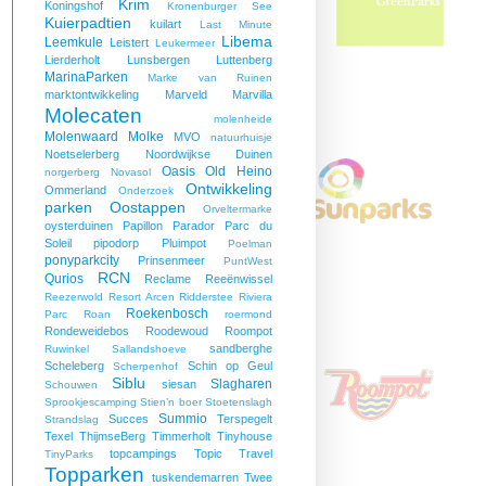
Krim
Koningshof
Kronenburger See
Kuierpadtien
kuilart
Last Minute
Libema
Leemkule
Leistert
Leukermeer
Lierderholt
Lunsbergen
Luttenberg
MarinaParken
Marke van Ruinen
marktontwikkeling
Marveld
Marvilla
Molecaten
molenheide
Molenwaard
Molke
MVO
natuurhuisje
Noetselerberg
Noordwijkse Duinen
Oasis
Old Heino
norgerberg
Novasol
Ontwikkeling
Ommerland
Onderzoek
parken
Oostappen
Orveltermarke
oysterduinen
Papillon
Parador
Parc du
Soleil
pipodorp
Pluimpot
Poelman
ponyparkcity
Prinsenmeer
PuntWest
RCN
Qurios
Reclame
Reeënwissel
Reezerwold
Resort Arcen
Ridderstee
Riviera
Roekenbosch
Parc
Roan
roermond
Rondeweidebos
Roodewoud
Roompot
sandberghe
Ruwinkel
Sallandshoeve
Scheleberg
Schin op Geul
Scherpenhof
Siblu
Slagharen
siesan
Schouwen
Sprookjescamping
Stien’n boer
Stoetenslagh
Summio
Succes
Terspegelt
Strandslag
Texel
ThijmseBerg
Timmerholt
Tinyhouse
topcampings
Topic Travel
TinyParks
Topparken
tuskendemarren
Twee