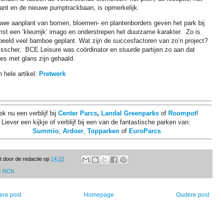
rant en de nieuwe pumptrackbaan, is opmerkelijk.
uwe aanplant van bomen, bloemen- en plantenborders geven het park bij
st een ‘kleurrijk’ imago en onderstrepen het duurzame karakter. Zo is
rbeeld veel bamboe geplant. Wat zijn de succesfactoren van zo’n project?
isscher, BCE Leisure was coördinator en stuurde partijen zo aan dat
es met glans zijn gehaald.
 hele artikel:
Pretwerk
k nu een verblijf bij
Center Parcs
,
Landal Greenparks
of
Roompot
!
Liever een kijkje of verblijf bij een van de fantastische parken van:
Summio
,
Ardoer
,
Topparken
of
EuroParcs
t door
de redactie
op
14:22
:
RCN
ere post
Homepage
Oudere post