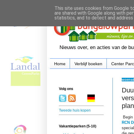
This site uses cookies from Google to 
are shared with Google along with per
statistics, and to detect and address
Nieuws over, en acties van de b
Home
Verblijf boeken
Center Par
woensda
Duu
Volg ons
ver
.
. . .
.
. .
pla
Tweede huis kopen
Begin 
RCN D
Vakantieparken (5-10)
specia
die gev