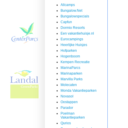
Allcamps
Bungalow.Net
Bungalowspecials
Capfun
Dormio Resorts
Een vakantiehuisje.nl
Eurocampings
Heerlijke Huisjes
Hofparken
Hogenboom
Kempen Recreatie
MarinaParcs
Marinaparken
Marvilla Parks
Molecaten
Monda Vakantieparken
Novasol
Oostappen
Parador
Poelman
Vakantieparken
Qurios