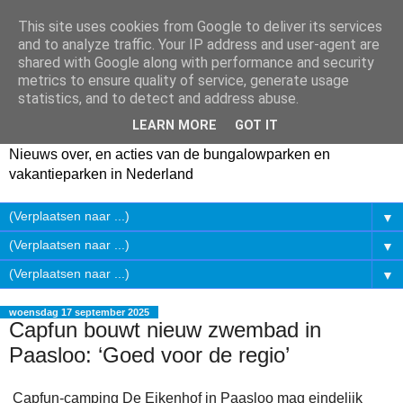
This site uses cookies from Google to deliver its services
and to analyze traffic. Your IP address and user-agent are
shared with Google along with performance and security
metrics to ensure quality of service, generate usage
statistics, and to detect and address abuse.
LEARN MORE
GOT IT
Nieuws over, en acties van de bungalowparken en
vakantieparken in Nederland
▼
▼
▼
woensdag 17 september 2025
Capfun bouwt nieuw zwembad in
Paasloo: ‘Goed voor de regio’
Capfun-camping De Eikenhof in Paasloo mag eindelijk