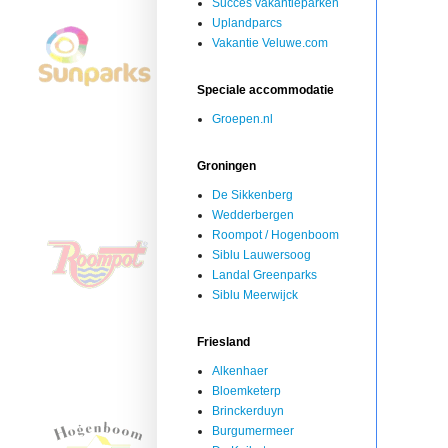
Succes vakantieparken
Uplandparcs
Vakantie Veluwe.com
Speciale accommodatie
Groepen.nl
Groningen
De Sikkenberg
Wedderbergen
Roompot / Hogenboom
Siblu Lauwersoog
Landal Greenparks
Siblu Meerwijck
Friesland
Alkenhaer
Bloemketerp
Brinckerduyn
Burgumermeer