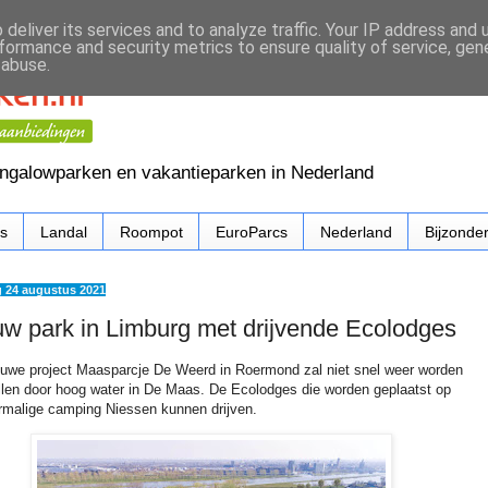
deliver its services and to analyze traffic. Your IP address and
formance and security metrics to ensure quality of service, ge
 abuse.
ungalowparken en vakantieparken in Nederland
cs
Landal
Roompot
EuroParcs
Nederland
Bijzonde
 24 augustus 2021
w park in Limburg met drijvende Ecolodges
euwe project Maasparcje De Weerd in Roermond zal niet snel weer worden
llen door hoog water in De Maas. De Ecolodges die worden geplaatst op
rmalige camping Niessen kunnen drijven.