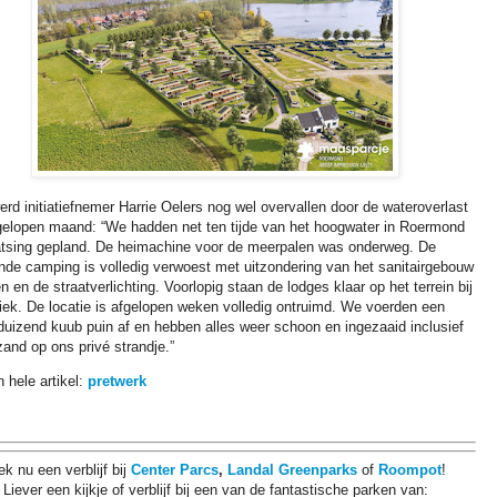
rd initiatiefnemer Harrie Oelers nog wel overvallen door de wateroverlast
gelopen maand: “We hadden net ten tijde van het hoogwater in Roermond
atsing gepland. De heimachine voor de meerpalen was onderweg. De
nde camping is volledig verwoest met uitzondering van het sanitairgebouw
n en de straatverlichting. Voorlopig staan de lodges klaar op het terrein bij
riek. De locatie is afgelopen weken volledig ontruimd. We voerden een
 duizend kuub puin af en hebben alles weer schoon en ingezaaid inclusief
and op ons privé strandje.”
 hele artikel:
pretwerk
k nu een verblijf bij
Center Parcs
,
Landal Greenparks
of
Roompot
!
Liever een kijkje of verblijf bij een van de fantastische parken van: