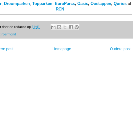
r
,
Droomparken
,
Topparken
,
EuroParcs
,
Oasis
,
Oostappen
,
Qurios
of
RCN
t door
de redactie
op
11:41
:
roermond
ere post
Homepage
Oudere post