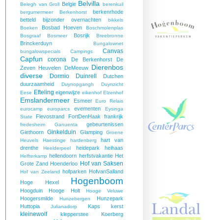
Belvilla
Belgie
Belegh van Groll
berenkuil
berkenrhode
bergumermeer
Berkenhorst
betteld
bijzonder overnachten
bikkels
Bosbad Hoeven
Boeken
Boschmolenplas
Bosrijk
Bosgraaf
Bosmeer
Breebronne
Brinckerduyn
Bungalownet
Canvas
bungalowspecials
Campings
Capfun
corona
De Berkenhorst
De
Dierenbos
Zeven Heuvelen
DeMeeuw
diverse
Dormio
Duinrell
Dutchen
duurzaamheid
Duynopgangh
Duynzicht
Efteling
eigenwijze
Eese
eikenhof
Elzenhof
Emslandermeer
Esmeer
Euro Relais
evementen
eurocamp
europarcs
Eysinga
Flevostrand
FortDenHaak
frankrijk
State
gebeurtenissen
fredesheim
Ganuenta
Ginkelduin
Giethoorn
Glamping
Groene
hart van
Heuvels
Haestinge
hardenberg
drenthe
heidepark
heihaas
Heelderpeel
hellendoorn
herfstvakantie
Het
Helfterkamp
Hof van Saksen
Grote Zand
Hoenderloo
hofparken
HofvanSalland
Hof van Zeeland
Hogenboom
Hoge Hexel
Hoogduin
Hooge Holt
Hooge Veluwe
Hoogersmilde
Hunzepark
Hunzebergen
Huttopia
Kaps
kerst
Julianadorp
kleinewolf
klepperstee
Koerberg