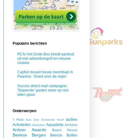
Populaire berichten
RCN Het Grote Bos breidt aanbod
uit met adventuregolf en nieuwe
chalets
Capfun bouwt nieuw zwembad in
Paasloo: ‘Goed voor de regio’
Succes direct mail campagne:
'Slapende' gasten weer op reis
laten gaan
Onderwerpen
acties
't Hout
Aan Zee
Achterste Hoef
Activiteiten
Aquadelta
Archeon
Akkertien
Ardoer
Awards
Beach Resort
Beekse Bergen
Beerze Bulten