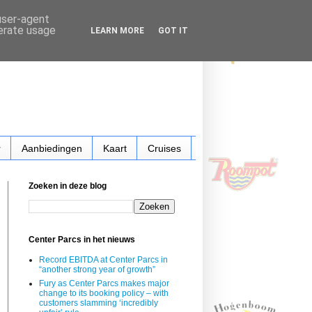
 user-agent
nerate usage
LEARN MORE
GOT IT
r
Aanbiedingen
Kaart
Cruises
Zoeken in deze blog
Center Parcs in het nieuws
Record EBITDA at Center Parcs in
“another strong year of growth”
Fury as Center Parcs makes major
change to its booking policy – with
customers slamming ‘incredibly