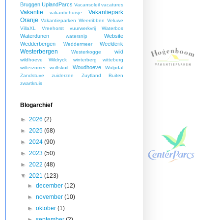
Bruggen
UplandParcs
Vacansoleil
vacatures
Vakantie
Vakantiepark
vakantiehuisje
Oranje
Vakantieparken Weerribben
Veluwe
VillaXL
Vreehorst
vuurwerkvrij
Waterbos
Waterdunen
Website
watersnip
Wedderbergen
Weelderik
Weddermeer
Westerbergen
wiid
Westerkogge
wildhoeve
Wildryck
winterberg
witteberg
Woudhoeve
witterzomer
wolfskuil
Wulpdal
Zandstuve
zuiderzee
Zuytland Buiten
zwartkruis
Blogarchief
►
2026
(2)
►
2025
(68)
►
2024
(90)
►
2023
(50)
►
2022
(48)
▼
2021
(123)
►
december
(12)
►
november
(10)
►
oktober
(1)
►
september
(2)