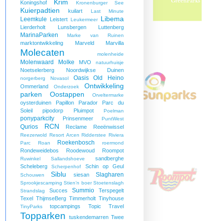
Krim
Koningshof
Kronenburger See
Kuierpadtien
kuilart
Last Minute
Libema
Leemkule
Leistert
Leukermeer
Lierderholt
Lunsbergen
Luttenberg
MarinaParken
Marke van Ruinen
marktontwikkeling
Marveld
Marvilla
Molecaten
molenheide
Molenwaard
Molke
MVO
natuurhuisje
Noetselerberg
Noordwijkse Duinen
Oasis
Old Heino
norgerberg
Novasol
Ontwikkeling
Ommerland
Onderzoek
parken
Oostappen
Orveltermarke
oysterduinen
Papillon
Parador
Parc du
Soleil
pipodorp
Pluimpot
Poelman
ponyparkcity
Prinsenmeer
PuntWest
RCN
Qurios
Reclame
Reeënwissel
Reezerwold
Resort Arcen
Ridderstee
Riviera
Roekenbosch
Parc
Roan
roermond
Rondeweidebos
Roodewoud
Roompot
sandberghe
Ruwinkel
Sallandshoeve
Scheleberg
Schin op Geul
Scherpenhof
Siblu
Slagharen
siesan
Schouwen
Sprookjescamping
Stien’n boer
Stoetenslagh
Summio
Succes
Terspegelt
Strandslag
Texel
ThijmseBerg
Timmerholt
Tinyhouse
topcampings
Topic Travel
TinyParks
Topparken
tuskendemarren
Twee