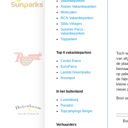
Vakantieparken
Ardoer Vakantieparken
Molecaten
RCN Vakantieparken
Siblu Villages
Summio Parcs -
vakantieparken
Topparken
Top 4 vakantieparken
Toch we
van af
Center Parcs
de pla
EuroParcs
bestaa
Landal Greenparks
op pale
Roompot
de fab
kleine
nieuw z
In het buitenland
Bron en
Luxemburg
Parador
Topcampings Belgie
Boe
Verhuurders