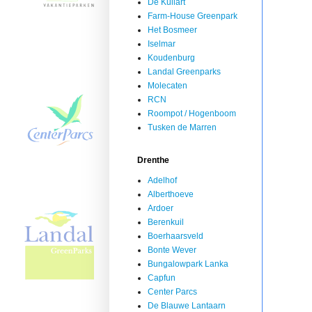
De Kuilart
Farm-House Greenpark
Het Bosmeer
Iselmar
Koudenburg
Landal Greenparks
Molecaten
RCN
Roompot / Hogenboom
Tusken de Marren
Drenthe
Adelhof
Alberthoeve
Ardoer
Berenkuil
Boerhaarsveld
Bonte Wever
Bungalowpark Lanka
Capfun
Center Parcs
De Blauwe Lantaarn