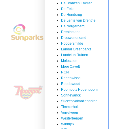
De Bronzen Emmer
De Eeke
De Hondsrug
De Lente van Drenthe
De Norgerberg
Drentheland
Drouwenerzand
Hoogersmilde
Landal Greenparks
Landclub Ruinen
Molecaten
Mooi Oavelt
RCN
Reeenwissel
Roodewoud
Roompot / Hogenboom
Sonnevanck
Succes vakantieparken
Timmerholt
Vorrelveen
Westerbergen
Wildrijck