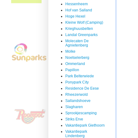
Hessenheem
Hof van Salland
Hoge Hexel
Kleine Wolf (Camping)
Krieghuusbelten
Landal Greenparks
Molecaten De
Agnietenberg
Molke
Noetselerberg
Ommerland
Papillon
Park Belterwiede
Ponypark City
Residence De Eese
Rheezerwold
Sallandshoeve
Slagharen
Sprookjescamping
Striks Erve
Vakantiepark Giethoorn
Vakantiepark
Lindenberg