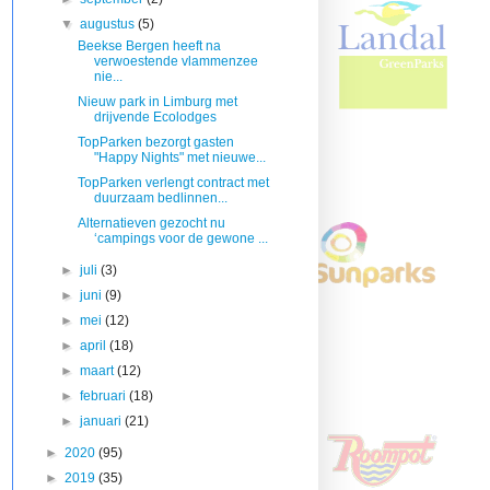
▼
augustus
(5)
Beekse Bergen heeft na
verwoestende vlammenzee
nie...
Nieuw park in Limburg met
drijvende Ecolodges
TopParken bezorgt gasten
"Happy Nights" met nieuwe...
TopParken verlengt contract met
duurzaam bedlinnen...
Alternatieven gezocht nu
‘campings voor de gewone ...
►
juli
(3)
►
juni
(9)
►
mei
(12)
►
april
(18)
►
maart
(12)
►
februari
(18)
►
januari
(21)
►
2020
(95)
►
2019
(35)