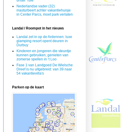
unfair’ rule
Nederlandse vader (32)
masturbeert achter vakantiehuisje
in Center Parcs, moet park verlaten
Landal / Roompot in het nieuws
Landal zet in op de Ardennen: luxe
glamping resort opent deuren in
Durbuy
Kinderen en jongeren die steuntje
kunnen gebruiken, genieten van
zomerse spellen in ’t Loo
Fase 1 van Landgoed De Wielsche
Dreef is nu uitgebreid: van 39 naar
54 vakantievilla's
Parken op de kaart