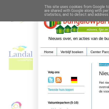
This site uses cookies from Google to 
are shared with Google along with per
statistics, and to detect and address
Nieuws over, en acties van de b
Home
Verblijf boeken
Center Par
dinsdag
Nieu
Volg ons
.
. . .
.
. .
Het ni
overva
Tweede huis kopen
de voo
Vakantieparken (5-10)