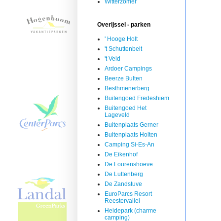
Witterzomer
Overijssel - parken
' Hooge Holt
't Schuttenbelt
't Veld
Ardoer Campings
Beerze Bulten
Besthmenerberg
Buitengoed Fredeshiem
Buitengoed Het
Lageveld
Buitenplaats Gerner
Buitenplaats Holten
Camping Si-Es-An
De Eikenhof
De Lourenshoeve
De Luttenberg
De Zandstuve
EuroParcs Resort
Reestervallei
Heidepark (charme
camping)