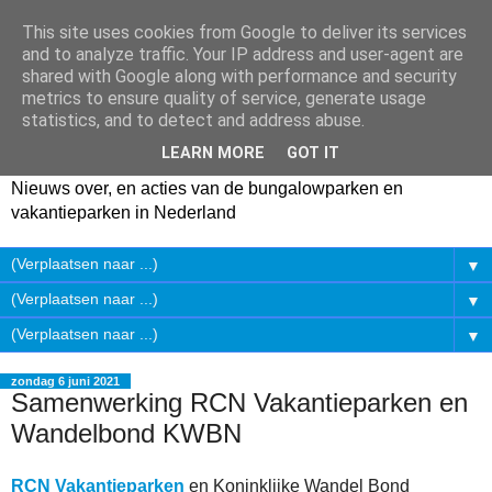
This site uses cookies from Google to deliver its services
and to analyze traffic. Your IP address and user-agent are
shared with Google along with performance and security
metrics to ensure quality of service, generate usage
statistics, and to detect and address abuse.
LEARN MORE
GOT IT
Nieuws over, en acties van de bungalowparken en
vakantieparken in Nederland
▼
▼
▼
zondag 6 juni 2021
Samenwerking RCN Vakantieparken en
Wandelbond KWBN
RCN Vakantieparken
en Koninklijke Wandel Bond