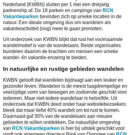
Nederland (KWBN) sluiten per 1 mei een driejarig
partnership af. De 18 parken en campings van
RCN
Vakantieparken
bevinden zich op unieke locaties in de
natuur. Een ideale omgeving dus om wandelen als
vakantieactiviteit (nog) meer te gaan promoten.
Uit onderzoek van KWBN blijkt dat rust het voornaamste
wandelmotief is van de wandelaars. Beide organisaties
bundelen daarom de krachten om mensen een unieke
wandel- én vakantie-ervaring te bieden.
In natuurlijke en rustige gebieden wandelen
KWBN gelooft dat wandelen bijdraagt aan een leuker en
gezonder leven. Wandelen is de meest laagdrempelige en
veelzijdige vorm van bewegen en zodoende geschikt voor
iedereen. Maar niet iedere wandelaar is hetzelfde. Uit
onderzoek dat KWBN deed onder haar websitebezoekers
bleek dat maar liefst 40% wandelt om tot rust te komen.
Daarnaast gaf 30% van de wandelaars aan nieuwe
gebieden te willen ontdekken. De natuurlijke omgeving
van
RCN Vakantieparken
is hier bij uitstek geschikt voor
vindt ook algemeen directeur Riné van Dingstee van
RCN